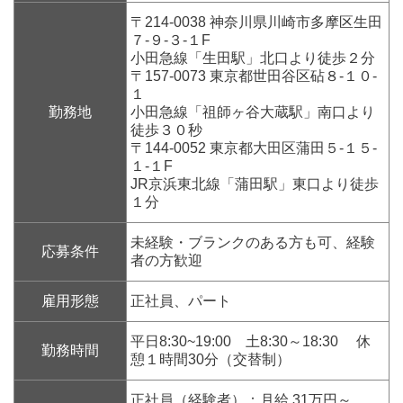
〒214-0038 神奈川県川崎市多摩区生田
７-９-３-１F
小田急線「生田駅」北口より徒歩２分
〒157-0073 東京都世田谷区砧８-１０-
１
勤務地
小田急線「祖師ヶ谷大蔵駅」南口より
徒歩３０秒
〒144-0052 東京都大田区蒲田５-１５-
１-１F
JR京浜東北線「蒲田駅」東口より徒歩
１分
未経験・ブランクのある方も可、経験
応募条件
者の方歓迎
雇用形態
正社員、パート
平日8:30~19:00 土8:30～18:30 休
勤務時間
憩１時間30分（交替制）
正社員（経験者）：月給 31万円～